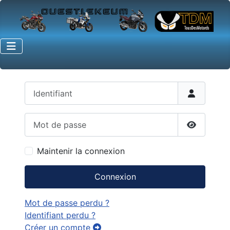
Identifiant
Mot de passe
Afficher 
Maintenir la connexion
Connexion
Mot de passe perdu ?
Identifiant perdu ?
Créer un compte