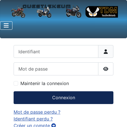
Identifiant
Mot de passe
Afficher 
Maintenir la connexion
Connexion
Mot de passe perdu ?
Identifiant perdu ?
Créer un compte