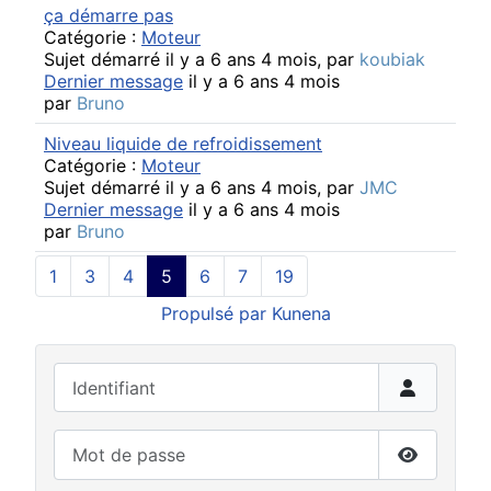
ça démarre pas
Catégorie :
Moteur
Sujet démarré il y a 6 ans 4 mois, par
koubiak
Dernier message
il y a 6 ans 4 mois
par
Bruno
Niveau liquide de refroidissement
Catégorie :
Moteur
Sujet démarré il y a 6 ans 4 mois, par
JMC
Dernier message
il y a 6 ans 4 mois
par
Bruno
1
3
4
5
6
7
19
Propulsé par
Kunena
Identifiant
Mot de passe
Afficher 