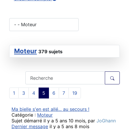
Moteur
379 sujets
1
3
4
5
6
7
19
Ma bielle s'en est allé... au secours !
Catégorie :
Moteur
Sujet démarré il y a 5 ans 10 mois, par
JoGhann
Dernier message
il y a 5 ans 8 mois