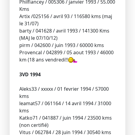
Philfiancey / 005306 / janvier 1993 / 55.000
Kms
Artix /025156 / avril 93 / 116580 kms (maj
le 31/07)
barty / 041628 / avril 1993 / 141300 Kms
(MAJ le 07/10/12)
pirm / 042600 / juin 1993 / 60000 kms
Provencal / 042899 / 05 aout 1993 / 46000
km (18 ans vendredi!!
3VD 1994
Aleks33 / xxxxx / 01 fevrier 1994 / 57000
kms
leamat57 / 061164 / 14 avril 1994 / 31000
kms
Katko71 / 041887 / juin 1994 / 23500 kms
(non certifié)
Vitus / 062784 / 28 juin 1994 / 30540 kms