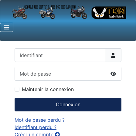
Identifiant
Mot de passe
Afficher 
Maintenir la connexion
Connexion
Mot de passe perdu ?
Identifiant perdu ?
Créer un compte