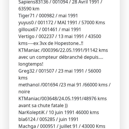
Sapiens83136 / 001094 / 28 Avril 1991 /
63590 km
Tiger71 / 000982 / mai 1991
yuyus0 / 001172 / MAI 1991 / 57000 Kms
gilloux67 / 001461 / mai 1991
Vertigo / 002237 / 13 mai 1991 / 43500
kms----ex 3vx de Hopestone..!!
KTManiac /000396/22.05.1991/91142 kms
avec un compteur débranché depuis....
longtemps!
Greg32 / 001507 / 23 mai 1991 / 56000
kms
methanol /001694 /23 mai 91 /66000 kms /
noire
KTManiac/003648/24.05.1991/48976 kms
avant sa chute fatale ))
NarKoleptiK / 10 juin 1991 46000 kms
bla6124 / 005285 / juin 1991
Machga / 000951 / juillet 91 / 43000 Kms