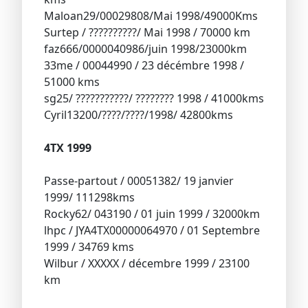
Maloan29/00029808/Mai 1998/49000Kms
Surtep / ??????????/ Mai 1998 / 70000 km
faz666/0000040986/juin 1998/23000km
33me / 00044990 / 23 décémbre 1998 /
51000 kms
sg25/ ???????????/ ???????? 1998 / 41000kms
Cyril13200/????/????/1998/ 42800kms
4TX 1999
Passe-partout / 00051382/ 19 janvier
1999/ 111298kms
Rocky62/ 043190 / 01 juin 1999 / 32000km
lhpc / JYA4TX00000064970 / 01 Septembre
1999 / 34769 kms
Wilbur / XXXXX / décembre 1999 / 23100
km