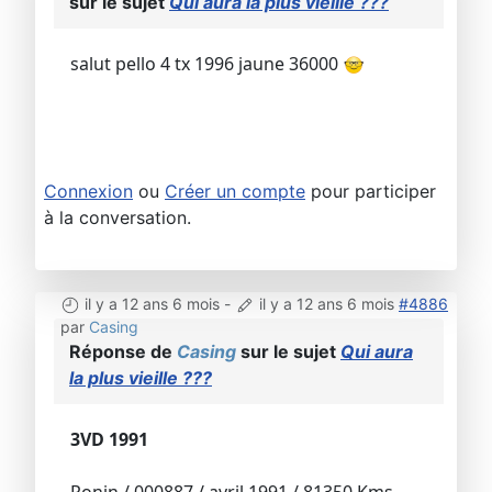
sur le sujet
Qui aura la plus vieille ???
salut pello 4 tx 1996 jaune 36000
Connexion
ou
Créer un compte
pour participer
à la conversation.
il y a 12 ans 6 mois
-
il y a 12 ans 6 mois
#4886
par
Casing
Réponse de
Casing
sur le sujet
Qui aura
la plus vieille ???
3VD 1991
Ronin / 000887 / avril 1991 / 81350 Kms