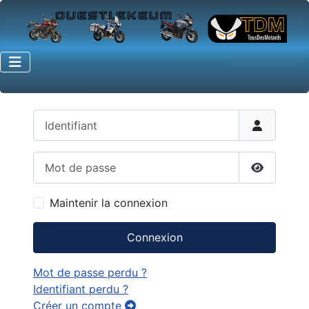
Identifiant
Mot de passe
Afficher 
Maintenir la connexion
Connexion
Mot de passe perdu ?
Identifiant perdu ?
Créer un compte