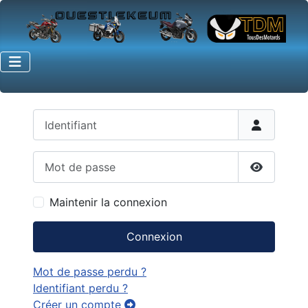
Identifiant
Mot de passe
Afficher 
Maintenir la connexion
Connexion
Mot de passe perdu ?
Identifiant perdu ?
Créer un compte