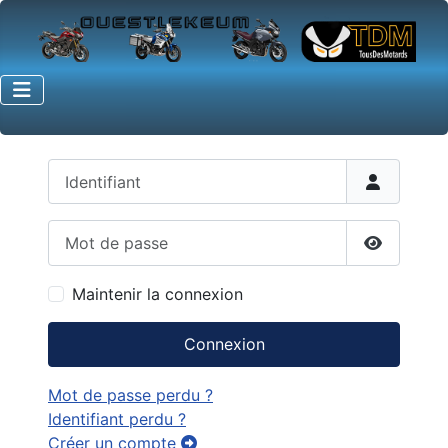
Identifiant
Mot de passe
Afficher 
Maintenir la connexion
Connexion
Mot de passe perdu ?
Identifiant perdu ?
Créer un compte