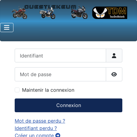
Identifiant
Mot de passe
Afficher 
Maintenir la connexion
Connexion
Mot de passe perdu ?
Identifiant perdu ?
Créer un compte