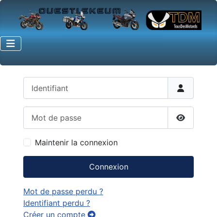
Identifiant
Mot de passe
Afficher 
Maintenir la connexion
Connexion
Mot de passe perdu ?
Identifiant perdu ?
Créer un compte