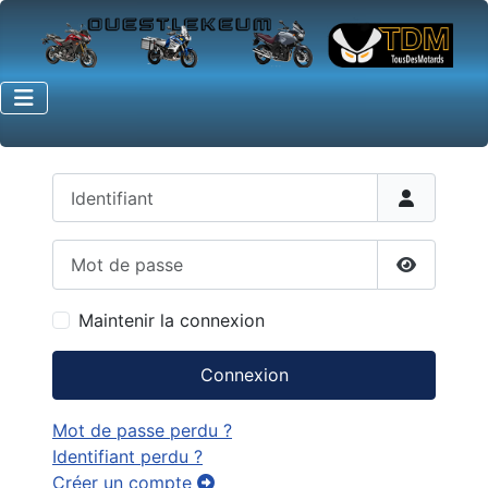
Identifiant
Mot de passe
Afficher 
Maintenir la connexion
Connexion
Mot de passe perdu ?
Identifiant perdu ?
Créer un compte