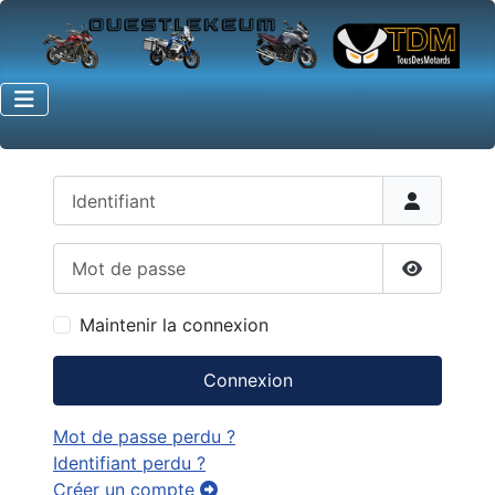
Identifiant
Mot de passe
Afficher 
Maintenir la connexion
Connexion
Mot de passe perdu ?
Identifiant perdu ?
Créer un compte