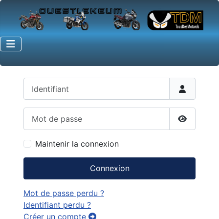
Identifiant
Mot de passe
Afficher 
Maintenir la connexion
Connexion
Mot de passe perdu ?
Identifiant perdu ?
Créer un compte