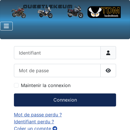
Identifiant
Mot de passe
Afficher 
Maintenir la connexion
Connexion
Mot de passe perdu ?
Identifiant perdu ?
Créer un compte