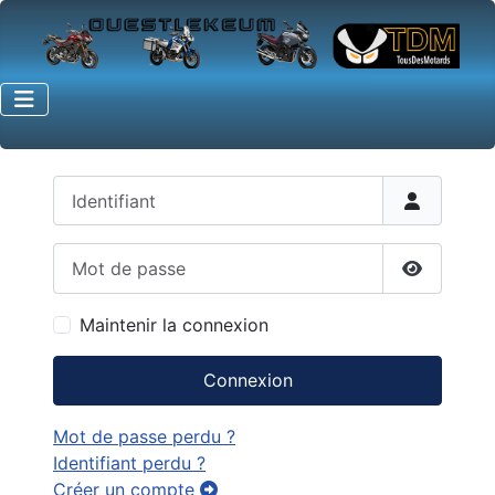
Identifiant
Mot de passe
Afficher 
Maintenir la connexion
Connexion
Mot de passe perdu ?
Identifiant perdu ?
Créer un compte