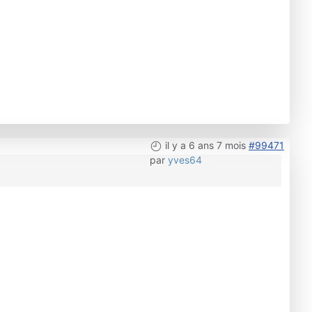
il y a 6 ans 7 mois
#99471
par
yves64