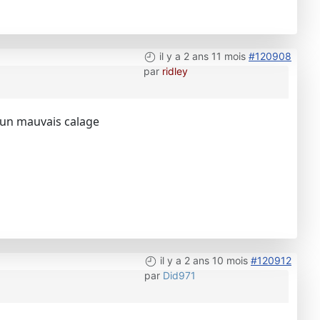
il y a 2 ans 11 mois
#120908
par
ridley
 a un mauvais calage
il y a 2 ans 10 mois
#120912
par
Did971