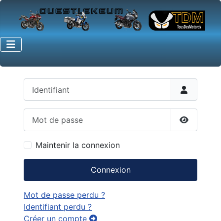
Identifiant
Mot de passe
Afficher 
Maintenir la connexion
Connexion
Mot de passe perdu ?
Identifiant perdu ?
Créer un compte