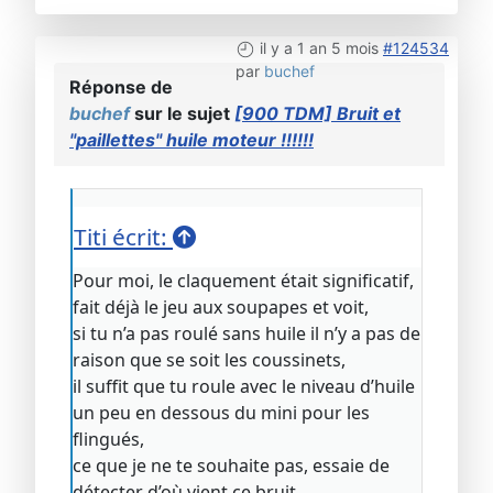
il y a 1 an 5 mois
#124534
par
buchef
Réponse de
buchef
sur le sujet
[900 TDM] Bruit et
"paillettes" huile moteur !!!!!!
Titi écrit:
Pour moi, le claquement était significatif,
fait déjà le jeu aux soupapes et voit,
si tu n’a pas roulé sans huile il n’y a pas de
raison que se soit les coussinets,
il suffit que tu roule avec le niveau d’huile
un peu en dessous du mini pour les
flingués,
ce que je ne te souhaite pas, essaie de
détecter d’où vient ce bruit,