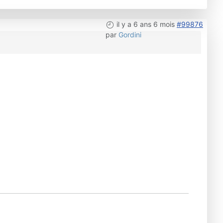
il y a 6 ans 6 mois
#99876
par
Gordini