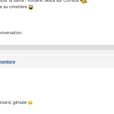
our la santé ! Voltaire. Iwata sur Corrèze
ce au cimetière
onversation.
monture
Izoard, géniale