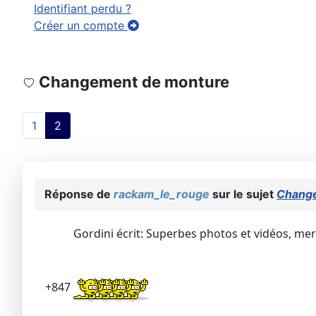
Identifiant perdu ?
Créer un compte
Changement de monture
1
2
Réponse de
rackam_le_rouge
sur le sujet
Chang
Gordini écrit: Superbes photos et vidéos, me
+847