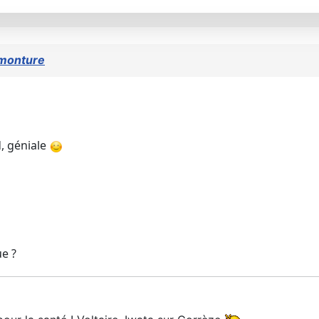
monture
d, géniale
ue ?