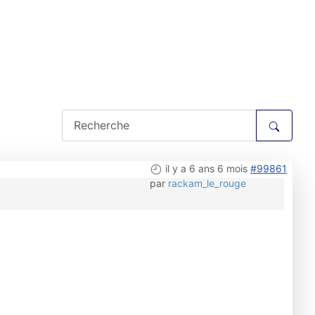
il y a 6 ans 6 mois
#99861
par
rackam_le_rouge