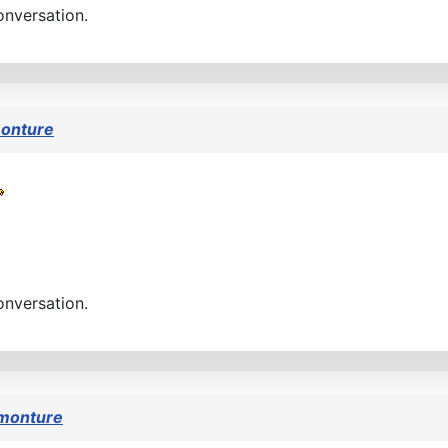
onversation.
onture
onversation.
monture