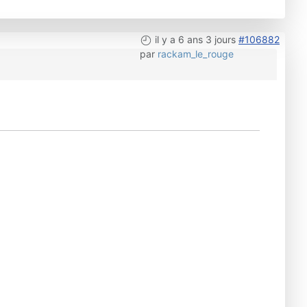
il y a 6 ans 3 jours
#106882
par
rackam_le_rouge