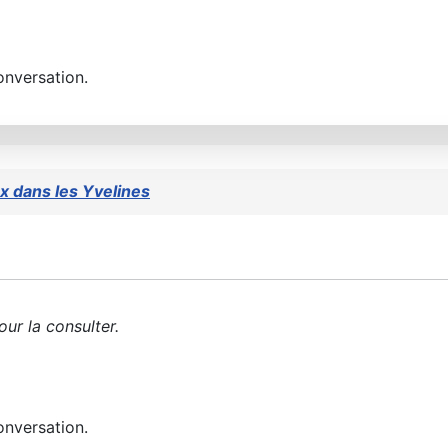
onversation.
rx dans les Yvelines
ur la consulter.
onversation.