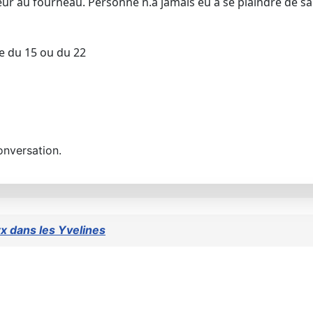
r au fourneau. Personne n.a jamais eu à se plaindre de sa 
e du 15 ou du 22
onversation.
rx dans les Yvelines