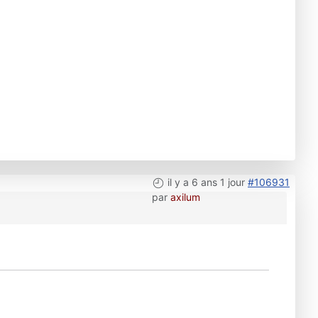
il y a 6 ans 1 jour
#106931
par
axilum