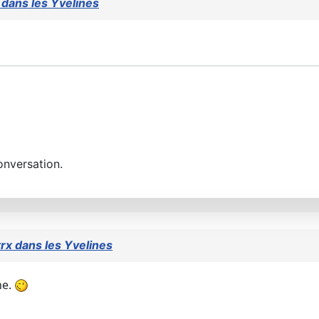
x dans les Yvelines
onversation.
trx dans les Yvelines
ne.