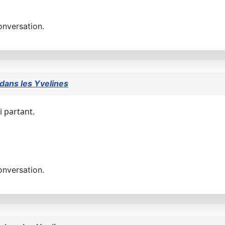
onversation.
 dans les Yvelines
i partant.
onversation.