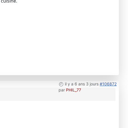
cuisine.
il y a 6 ans 3 jours
#106872
par
PHIL_77