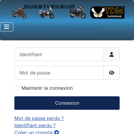
Identifiant
Mot de passe
Afficher 
Maintenir la connexion
Connexion
Mot de passe perdu ?
Identifiant perdu ?
Créer un compte