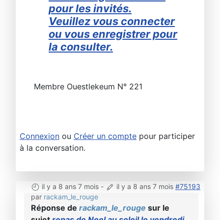
pour les invités.
Veuillez vous connecter
ou vous enregistrer pour
la consulter.
Membre Ouestlekeum N° 221
Connexion
ou
Créer un compte
pour participer
à la conversation.
il y a 8 ans 7 mois
-
il y a 8 ans 7 mois
#75193
par
rackam_le_rouge
Réponse de
rackam_le_rouge
sur le
sujet
repas de Noel au soleil le vendredi