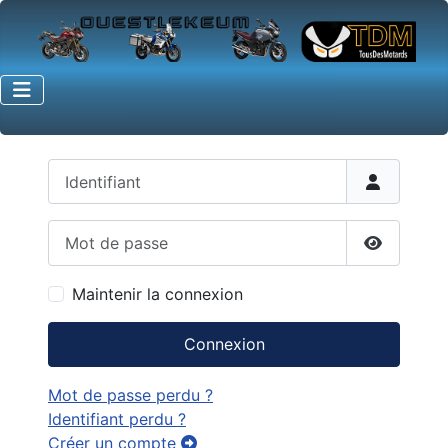
Identifiant
Mot de passe
Afficher 
Maintenir la connexion
Connexion
Mot de passe perdu ?
Identifiant perdu ?
Créer un compte