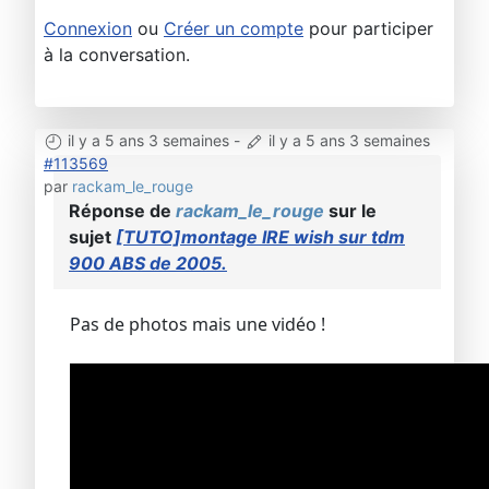
Connexion
ou
Créer un compte
pour participer
à la conversation.
il y a 5 ans 3 semaines
-
il y a 5 ans 3 semaines
#113569
par
rackam_le_rouge
Réponse de
rackam_le_rouge
sur le
sujet
[TUTO]montage IRE wish sur tdm
900 ABS de 2005.
Pas de photos mais une vidéo !