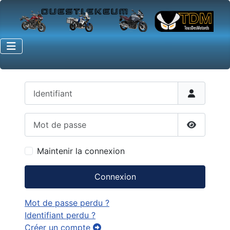
Identifiant
Mot de passe
Afficher 
Maintenir la connexion
Connexion
Mot de passe perdu ?
Identifiant perdu ?
Créer un compte