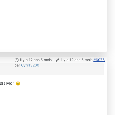
il y a 12 ans 5 mois
-
il y a 12 ans 5 mois
#6076
par
Cyril13200
ssi ! Mdr