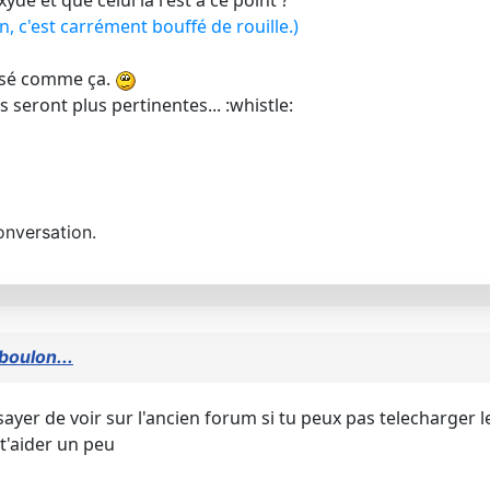
dé et que celui la l'est à ce point ?
n, c'est carrément bouffé de rouille.)
posé comme ça.
seront plus pertinentes... :whistle:
onversation.
boulon...
ssayer de voir sur l'ancien forum si tu peux pas telecharger 
 t'aider un peu