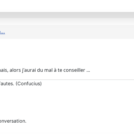
...
s, alors j'aurai du mal à te conseiller ...
fautes.
(Confucius)
onversation.