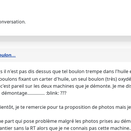
onversation.
oulon...
is il n'est pas dis dessus que tel boulon trempe dans l'huile e
oulons fixant un carter d'huile, un seul boulon (très) oxydé 
c'est pareil sur les deux machines que je démonte. Je me di
ontage............... :blink: ???
 bientôt, je te remercie pour ta proposition de photos mai
ue part qui pose problème malgré les photos prises au démon
antier sans la RT alors que je ne connais pas cette machine..