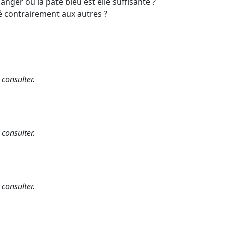
changer ou la pâte bleu est elle suffisante ?
dé contrairement aux autres ?
 consulter.
 consulter.
 consulter.