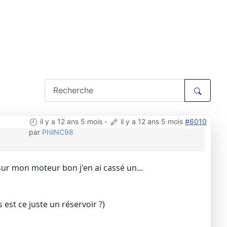
il y a 12 ans 5 mois
-
il y a 12 ans 5 mois
#6010
par
PhilNC98
ur mon moteur bon j'en ai cassé un...
s est ce juste un réservoir ?)