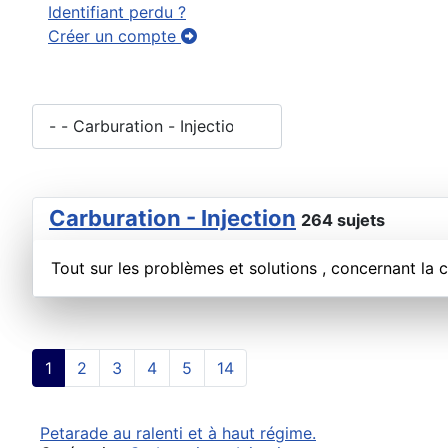
Identifiant perdu ?
Créer un compte
Carburation - Injection
264 sujets
Tout sur les problèmes et solutions , concernant la ca
1
2
3
4
5
14
Petarade au ralenti et à haut régime.