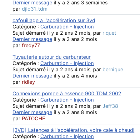
Dernier message
il y a 2 ans 3 semaines
par
djlo31_tdm
cafouillage a l'accélération sur 3vd
Catégorie :
Carburation - Injection
Sujet démarré il y a 2 ans 2 mois, par
riquet
Dernier message
il y a 2 ans 2 mois
par
fredy77
Tuyauterie autour du carburateur
Catégorie :
Carburation - Injection
Sujet démarré il y a 2 ans 4 mois, par
bernique
Dernier message
il y a 2 ans 4 mois
par
ridley
Connexions pompe à essence 900 TDM 2002
Catégorie :
Carburation - Injection
Sujet démarré il y a 2 ans 9 mois, par
Jeff38
Dernier message
il y a 2 ans 8 mois
par
PATOCHE
[3VD] Latences à l'accélération, voire cale à chaud!
Catégorie :
Carburation - Injection